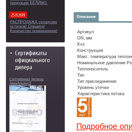
продукции БЕЛИМО.
25.11.2019
Описание
РАСПРОДАЖА складских
остатков! Спешите!
Количество ограниченное!
Артикул
DN, мм
Kvs
Конструкция
Сертификаты
Макс. температура теплон
официального
Номинальное давление Ps
дилера
Теплоноситель
Тип
Сертификат дилера
Тип присоединения
АкваАльянс2
Уровень утечки
Характеристика потока
Подробное опи