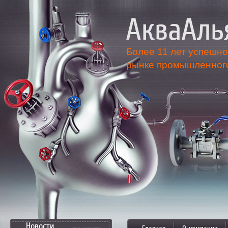
АкваАль
более 11
Более 11 лет успешно
рынке промышленного
лет на
рынке
поставл
инженер
Новости