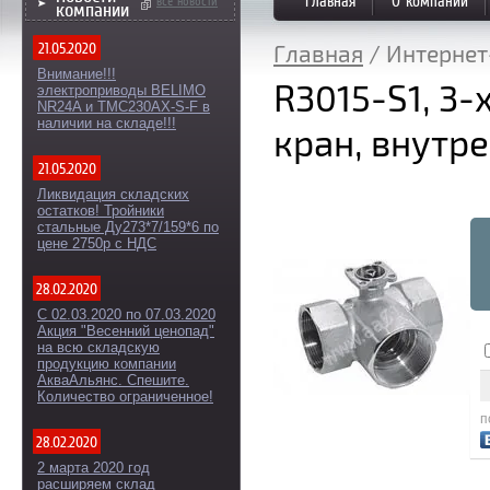
оборудо
Главная
О компании
все новости
компании
21.05.2020
Главная
/ Интерне
Внимание!!!
R3015-S1, 3
электроприводы BELIMO
NR24A и TMC230AX-S-F в
наличии на складе!!!
кран, внутр
21.05.2020
Ликвидация складских
остатков! Тройники
стальные Ду273*7/159*6 по
цене 2750р с НДС
28.02.2020
С 02.03.2020 по 07.03.2020
Акция "Весенний ценопад"
на всю складскую
продукцию компании
АкваАльянс. Спешите.
Количество ограниченное!
п
28.02.2020
2 марта 2020 год
расширяем склад