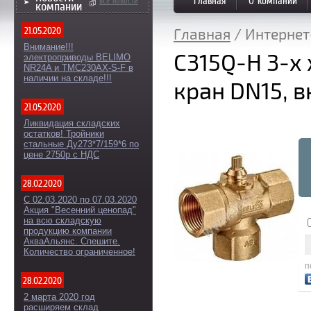
оборудо
Главная
О компании
все новости
компании
21.05.2020
Главная
/ Интерне
Внимание!!!
C315Q-H 3-х
электроприводы BELIMO
NR24A и TMC230AX-S-F в
наличии на складе!!!
кран DN15, 
21.05.2020
Ликвидация складских
остатков! Тройники
стальные Ду273*7/159*6 по
цене 2750р с НДС
28.02.2020
С 02.03.2020 по 07.03.2020
Акция "Весенний ценопад"
на всю складскую
продукцию компании
АкваАльянс. Спешите.
Количество ограниченное!
п
28.02.2020
2 марта 2020 год
расширяем склад