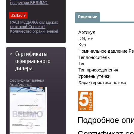
продукции БЕЛИМО.
25.11.2019
Описание
РАСПРОДАЖА складских
остатков! Спешите!
Количество ограниченное!
Артикул
DN, мм
Kvs
Номинальное давление Ps
Сертификаты
Теплоноситель
официального
Тип
дилера
Тип присоединения
Уровень утечки
Сертификат дилера
Характеристика потока
АкваАльянс2
Подробное опи