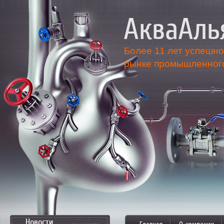
АкваАль
более 11
Более 11 лет успешно
рынке промышленного
лет на
рынке
поставл
инженер
Новости